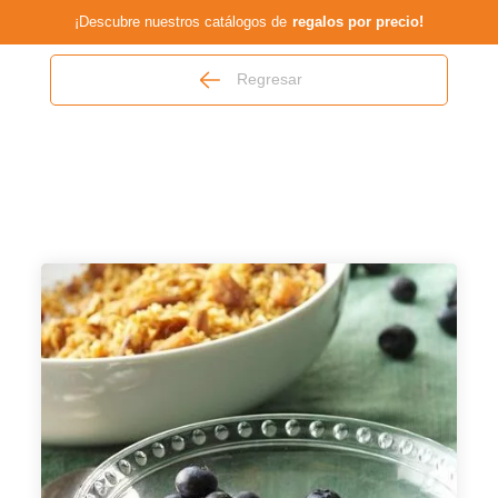
¡Descubre nuestros catálogos de
regalos por precio!
Regresar
Ir a la Tienda
Departamentos
Recetas
Sobre nosotros
Políticas de reembolso
Política de servicio
Lista de deseos
Contacto