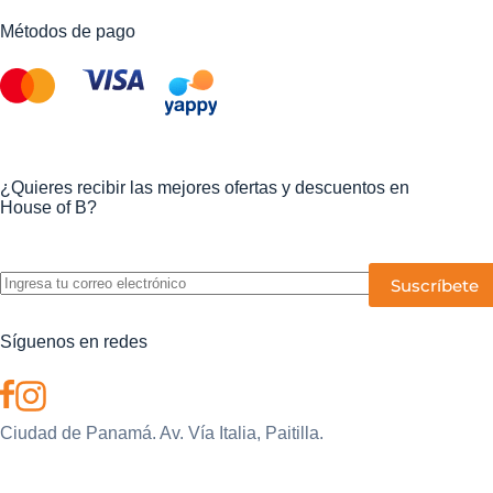
Métodos de pago
¿Quieres recibir las mejores ofertas y descuentos en
House of B?
P
o
r
f
Síguenos en redes
a
v
o
r
,
Ciudad de Panamá. Av. Vía Italia, Paitilla.
d
e
| © 2026 - Todos los derechos reservados
j