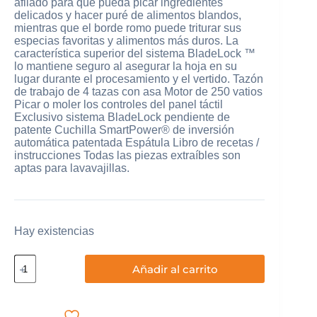
afilado para que pueda picar ingredientes
delicados y hacer puré de alimentos blandos,
mientras que el borde romo puede triturar sus
especias favoritas y alimentos más duros. La
característica superior del sistema BladeLock ™
lo mantiene seguro al asegurar la hoja en su
lugar durante el procesamiento y el vertido. Tazón
de trabajo de 4 tazas con asa Motor de 250 vatios
Picar o moler los controles del panel táctil
Exclusivo sistema BladeLock pendiente de
patente Cuchilla SmartPower® de inversión
automática patentada Espátula Libro de recetas /
instrucciones Todas las piezas extraíbles son
aptas para lavavajillas.
Hay existencias
Procesador
Añadir al carrito
De
Alimentos
4
Tazas