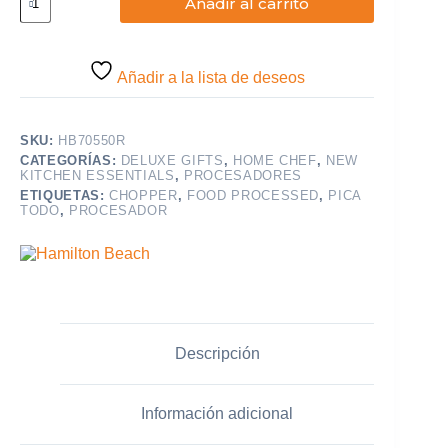
Añadir al carrito
de
8
Tazas
Prep
Star
Añadir a la lista de deseos
con
tubo
de
SKU:
HB70550R
alimentacion
continua
CATEGORÍAS:
DELUXE GIFTS
,
HOME CHEF
,
NEW
KITCHEN ESSENTIALS
,
PROCESADORES
cantidad
ETIQUETAS:
CHOPPER
,
FOOD PROCESSED
,
PICA
TODO
,
PROCESADOR
Descripción
Información adicional