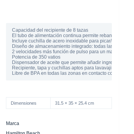
Capacidad del recipiente de 8 tazas

El tubo de alimentación continua permite rebanar o rallar 
Incluye cuchilla de acero inoxidable para picar/mezclar y d
Diseño de almacenamiento integrado: todas las piezas de
2 velocidades más función de pulso para un mayor contro
Potencia de 350 vatios

Dispensador de aceite que permite añadir ingredientes lí
Recipiente, tapa y cuchillas aptos para lavavajillas

Libre de BPA en todas las zonas en contacto con los alim
Dimensiones
31.5 × 35 × 25.4 cm
Marca
Hamilton Beach