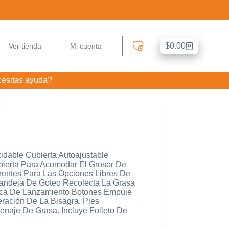
$
0.00
Ver tienda
Mi cuenta
Carro
de
compra
esitas ayuda?
idable Cubierta Autoajustable
bierta Para Acomodar El Grosor De
erentes Para Las Opciones Libres De
 Bandeja De Goteo Recolecta La Grasa
laca De Lanzamiento Botones Empuje
eración De La Bisagra. Pies
enaje De Grasa. Incluye Folleto De