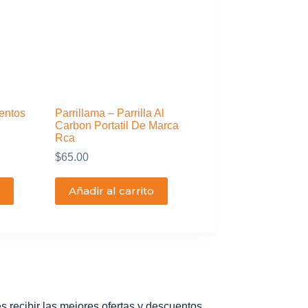
entos
Parrillama – Parrilla Al
Carbon Portatil De Marca
Rca
$
65.00
Añadir al carrito
s recibir las mejores ofertas y descuentos