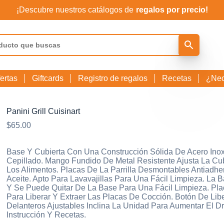
¡Descubre nuestros catálogos de
regalos por precio!
ertas
Giftcards
Registro de regalos
Recetas
¿Nec
Panini Grill Cuisinart
$
65.00
Base Y Cubierta Con Una Construcción Sólida De Acero Inox
Cepillado. Mango Fundido De Metal Resistente Ajusta La Cu
Los Alimentos. Placas De La Parrilla Desmontables Antiadh
Aceite. Apto Para Lavavajillas Para Una Fácil Limpieza. La
Y Se Puede Quitar De La Base Para Una Fácil Limpieza. P
Para Liberar Y Extraer Las Placas De Cocción. Botón De Lib
Delanteros Ajustables Inclina La Unidad Para Aumentar El Dr
Instrucción Y Recetas.