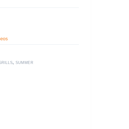
seos
GRILLS
,
SUMMER