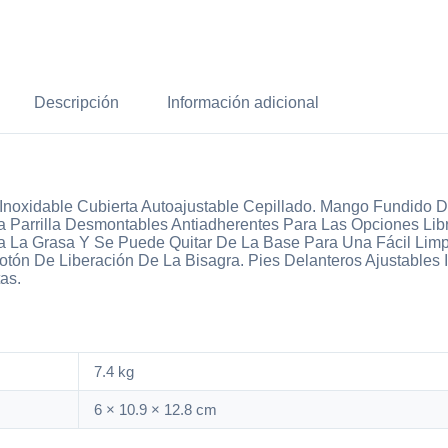
Descripción
Información adicional
noxidable Cubierta Autoajustable Cepillado. Mango Fundido De
 Parrilla Desmontables Antiadherentes Para Las Opciones Libre
a La Grasa Y Se Puede Quitar De La Base Para Una Fácil Lim
otón De Liberación De La Bisagra. Pies Delanteros Ajustables 
as.
7.4 kg
6 × 10.9 × 12.8 cm