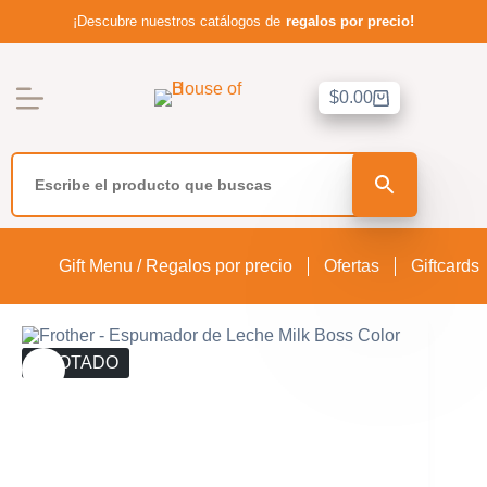
¡Descubre nuestros catálogos de
regalos por precio!
Saltar
al
contenido
$
0.00
Carro
de
compra
Ir a la Tienda
Departamentos
Recetas
Gift Menu / Regalos por precio
Ofertas
Giftcards
Sobre nosotros
Políticas de reembolso
AGOTADO
Política de servicio
Lista de deseos
Contacto