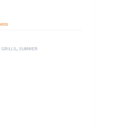
seos
 GRILLS
,
SUMMER