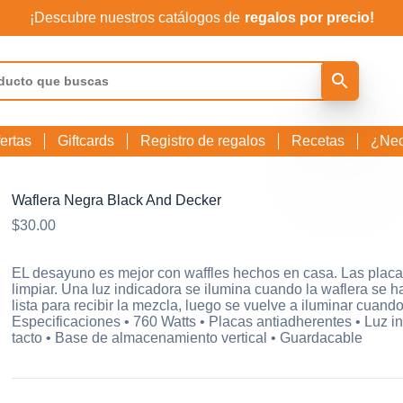
¡Descubre nuestros catálogos de
regalos por precio!
ertas
Giftcards
Registro de regalos
Recetas
¿Nec
Waflera Negra Black And Decker
$
30.00
EL desayuno es mejor con waffles hechos en casa. Las placas
limpiar. Una luz indicadora se ilumina cuando la waflera se
lista para recibir la mezcla, luego se vuelve a iluminar cuando
Especificaciones • 760 Watts • Placas antiadherentes • Luz ind
tacto • Base de almacenamiento vertical • Guardacable