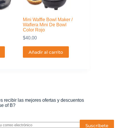
Mini Waffle Bowl Maker /
Waflera Mini De Bowl
Color Rojo
$
40.00
Añadir al carrito
s recibir las mejores ofertas y descuentos
e of B?
P