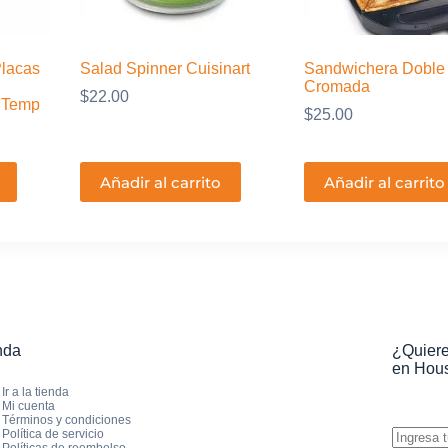
Placas
Salad Spinner Cuisinart
Sandwichera Doble
Cromada
$
22.00
l Temp
$
25.00
Añadir al carrito
Añadir al carrito
nda
¿Quiere
en Hous
Ir a la tienda
Mi cuenta
Términos y condiciones
Política de servicio