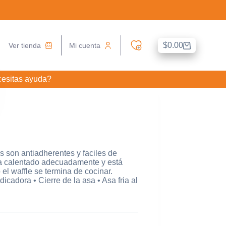
$
0.00
Ver tienda
Mi cuenta
Carro
de
compra
esitas ayuda?
 son antiadherentes y faciles de
 ha calentado adecuadamente y está
 el waffle se termina de cocinar.
icadora • Cierre de la asa • Asa fria al