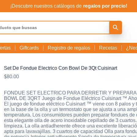
¡Descubre nuestros catálogos de
regalos por precio!
ertas
Giftcards
Registro de regalos
Recetas
¿Nec
Set De Fondue Electrico Con Bowl De 3Qt Cuisinart
$
80.00
FONDUE SET ELECTRICO PARA DERRETIR Y PREPAR
BOWL DE 3QRT Juego de Fondue Eléctrico Cuisinart ™ Ahora
El juego de fondue eléctrico Cuisinart ™ viene con 8 palos y 
en la base de la olla y un termostato que se ajusta a una am
temperatura. Los consumidores pueden preparar fondues de c
esta elegante olla de acero inoxidable cepillado de 3 cuartos.
limpieza. La olla antiadherente ofrece una excelente liberaci
apta para lavavajillas. 3 cuartos de capacidad Olla para fondu
de potencia Interior antiadherente Sonda de temperatura aju