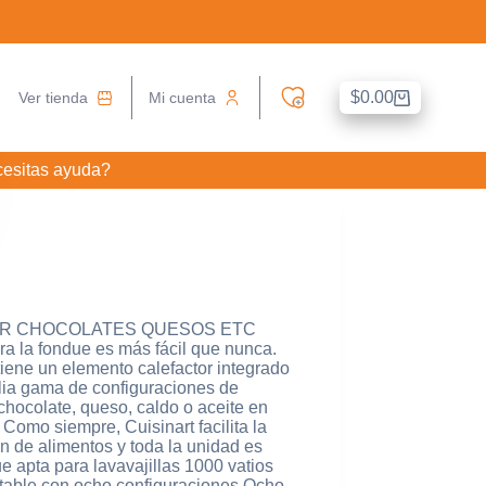
$
0.00
Ver tienda
Mi cuenta
Carro
de
compra
esitas ayuda?
AR CHOCOLATES QUESOS ETC
 la fondue es más fácil que nunca.
tiene un elemento calefactor integrado
plia gama de configuraciones de
hocolate, queso, caldo o aceite en
 Como siempre, Cuisinart facilita la
ón de alimentos y toda la unidad es
e apta para lavavajillas 1000 vatios
stable con ocho configuraciones Ocho