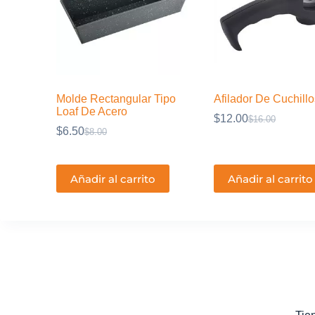
Molde Rectangular Tipo
Afilador De Cuchillo
Loaf De Acero
$
12.00
$
16.00
El
El
$
6.50
$
8.00
El
El
precio
precio
precio
precio
original
actual
original
actual
era:
es:
era:
es:
$16.00.
$12.00.
Añadir al carrito
Añadir al carrito
$8.00.
$6.50.