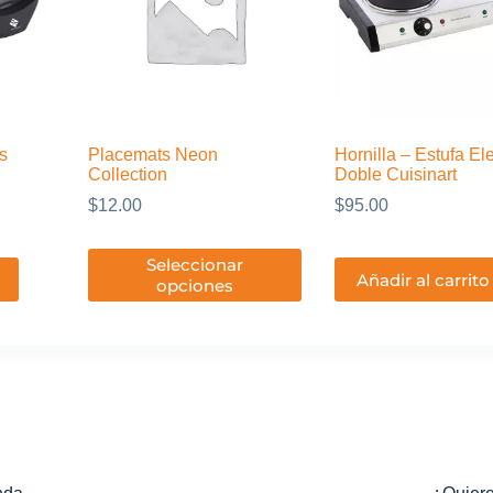
s
Placemats Neon
Hornilla – Estufa Ele
Collection
Doble Cuisinart
$
12.00
$
95.00
Este
Seleccionar
producto
Añadir al carrito
opciones
tiene
múltiples
variantes.
Las
opciones
se
pueden
elegir
en
la