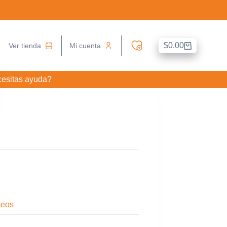
$
0.00
Ver tienda
Mi cuenta
Carro
de
compra
esitas ayuda?
seos