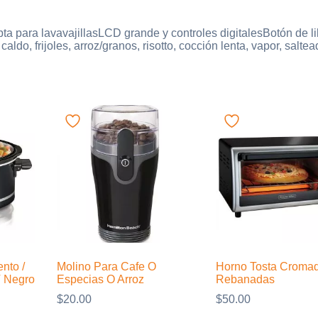
pta para lavavajillasLCD grande y controles digitalesBotón de 
aldo, frijoles, arroz/granos, risotto, cocción lenta, vapor, sal
ento /
Molino Para Cafe O
Horno Tosta Croma
T Negro
Especias O Arroz
Rebanadas
$
20.00
$
50.00