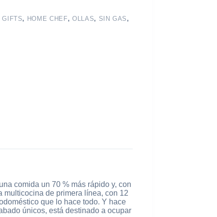
 GIFTS
,
HOME CHEF
,
OLLAS
,
SIN GAS
,
r una comida un 70 % más rápido y, con
a multicocina de primera línea, con 12
rodoméstico que lo hace todo. Y hace
acabado únicos, está destinado a ocupar