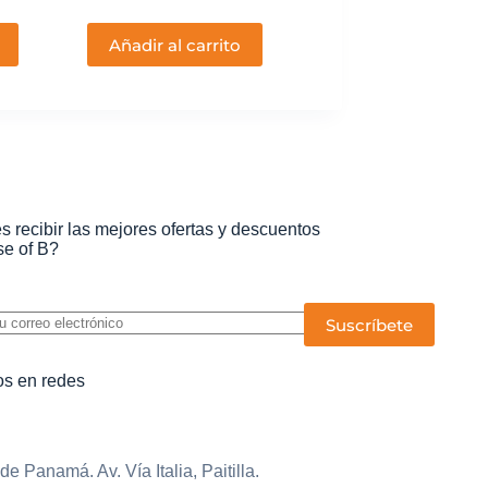
Añadir al carrito
s recibir las mejores ofertas y descuentos
e of B?
P
o
r
f
s en redes
a
v
o
r
,
e Panamá. Av. Vía Italia, Paitilla.