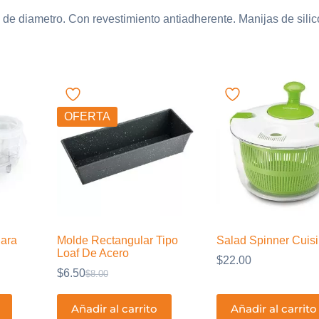
de diametro. Con revestimiento antiadherente. Manijas de sili
OFERTA
Para
Molde Rectangular Tipo
Salad Spinner Cuisi
Loaf De Acero
$
22.00
$
6.50
$
8.00
El
El
precio
precio
original
actual
Añadir al carrito
Añadir al carrito
era:
es: