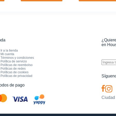
$8.00.
$6.50.
nda
¿Quiere
en Hous
Ir a la tienda
Mi cuenta
Términos y condiciones
Política de servicio
Políticas de reembolso
Políticas de redes
Políticas de cookies
Sígueno
Políticas de privacidad
odos de pago
Ciudad d