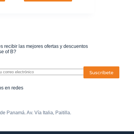
s recibir las mejores ofertas y descuentos
e of B?
P
o
r
f
s en redes
a
v
o
r
,
e Panamá. Av. Vía Italia, Paitilla.
d
e
j
a