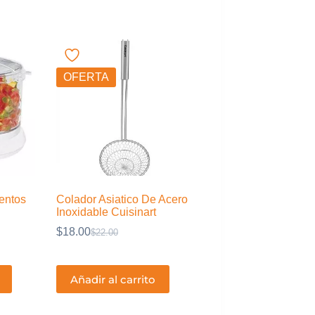
OFERTA
entos
Colador Asiatico De Acero
Inoxidable Cuisinart
$
18.00
$
22.00
El
El
precio
precio
original
actual
era:
es:
Añadir al carrito
$22.00.
$18.00.