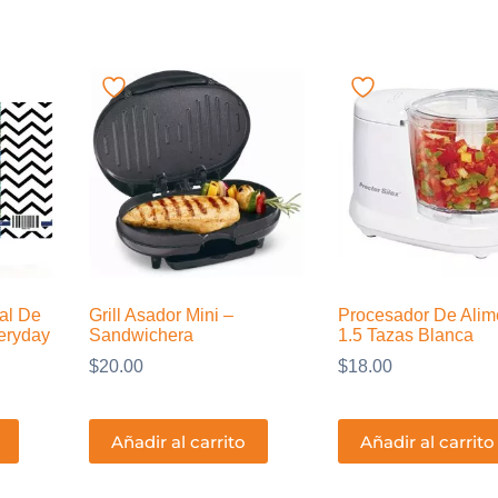
ual De
Grill Asador Mini –
Procesador De Alim
eryday
Sandwichera
1.5 Tazas Blanca
$
20.00
$
18.00
Añadir al carrito
Añadir al carrito