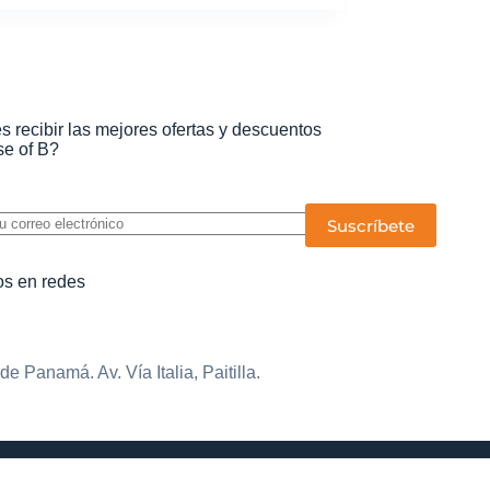
s recibir las mejores ofertas y descuentos
e of B?
P
o
r
f
s en redes
a
v
o
r
,
e Panamá. Av. Vía Italia, Paitilla.
d
e
j
a
e
s