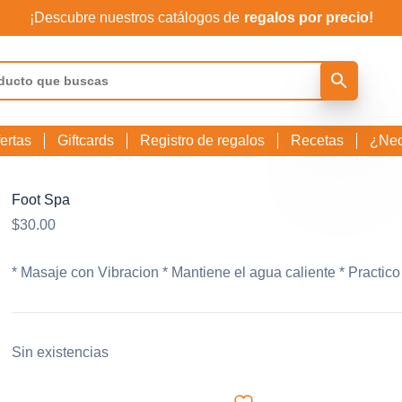
¡Descubre nuestros catálogos de
regalos por precio!
ertas
Giftcards
Registro de regalos
Recetas
¿Nec
Foot Spa
$
30.00
* Masaje con Vibracion * Mantiene el agua caliente * Practic
Sin existencias