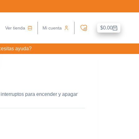
$
0.00
Ver tienda
Mi cuenta
Carro
de
compra
esitas ayuda?
o interruptos para encender y apagar