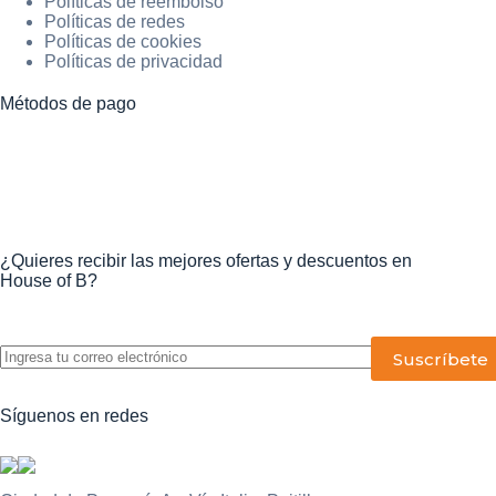
Políticas de reembolso
Políticas de redes
Políticas de cookies
Políticas de privacidad
Métodos de pago
¿Quieres recibir las mejores ofertas y descuentos en
House of B?
P
o
r
f
Síguenos en redes
a
v
o
r