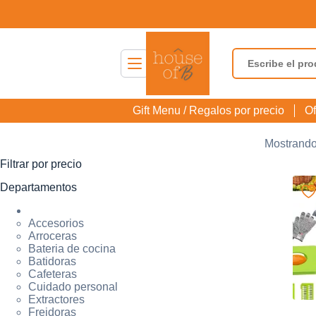
Saltar
al
contenido
Gift Menu / Regalos por precio
Of
Mostrando
Filtrar por precio
Departamentos
Accesorios
Arroceras
Bateria de cocina
Batidoras
Cafeteras
Cuidado personal
Extractores
Freidoras