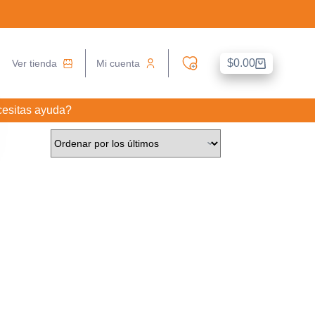
$
0.00
Ver tienda
Mi cuenta
Carro
de
compra
esitas ayuda?