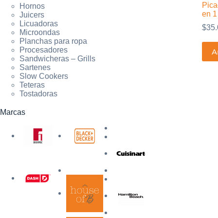
Pica
Hornos
en 1
Juicers
Licuadoras
$
35.
Microondas
Planchas para ropa
Procesadores
A
Sandwicheras – Grills
Sartenes
Slow Cookers
Teteras
Tostadoras
Marcas