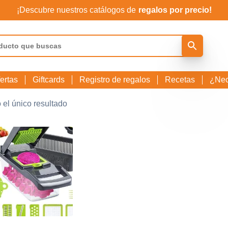
¡Descubre nuestros catálogos de
regalos por precio!
ertas
Giftcards
Registro de regalos
Recetas
¿Nec
 el único resultado