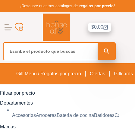
¡Descubre nuestros catálogos de
regalos por precio!
Saltar
al
contenido
$
0.00
Carro
de
compra
Ir a la Tienda
Departamentos
Recetas
Gift Menu / Regalos por precio
Ofertas
Giftcards
Sobre nosotros
Políticas de reembolso
Filtrar por precio
Departamentos
Política de servicio
Accesorios
Arroceras
Bateria de cocina
Batidoras
Cafetera
Lista de deseos
Marcas
Contacto